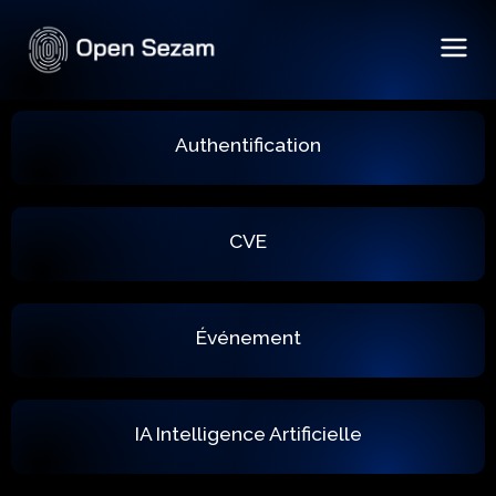
OpenSeza
Trust Authentication
m
Authentification
CVE
Événement
IA Intelligence Artificielle