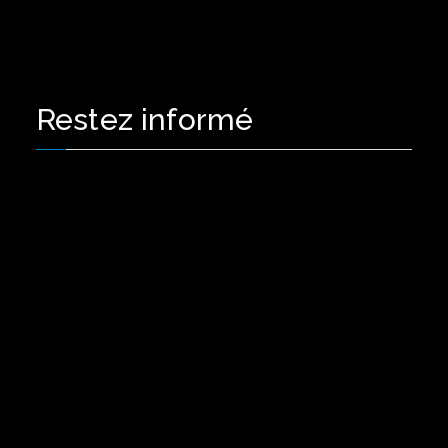
Restez informé
Contact presse
contact.web@opensezam.com
Navigation
À propos de nous
Notre Mission
Les Cofondateurs