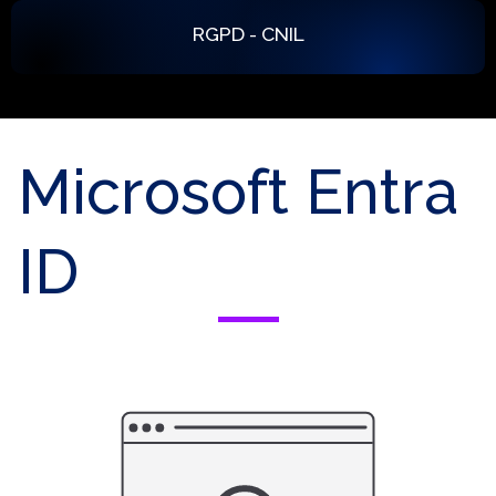
RGPD - CNIL
Aller
au
Microsoft Entra
contenu
ID